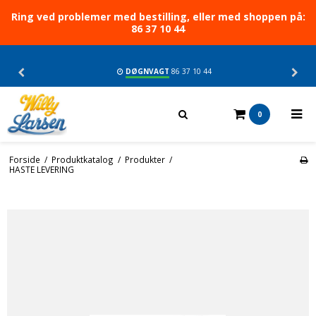
Ring ved problemer med bestilling, eller med shoppen på:
86 37 10 44
DØGNVAGT
86 37 10 44
0
Forside
/
Produktkatalog
/
Produkter
/
HASTE LEVERING