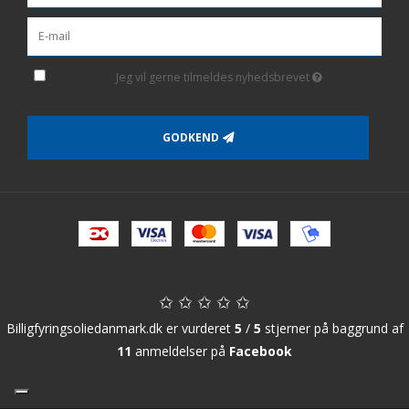
Jeg vil gerne tilmeldes nyhedsbrevet
GODKEND
✩ ✩ ✩ ✩ ✩
Billigfyringsoliedanmark.dk er vurderet
5
/
5
stjerner på baggrund af
11
anmeldelser på
Facebook